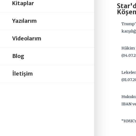
Kitaplar
Star'
Köşe
Yazılarım
Trump'ı
karşılı
Videolarım
Hâkim 
(04.07.
Blog
Lekele
İletişim
(01.07.
Hukukun
IBAN ve
“HMK'nı