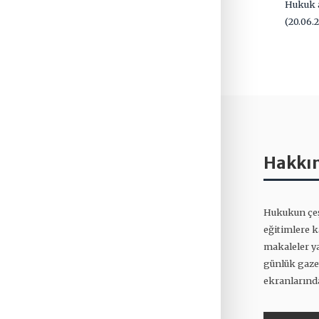
Hukuk 
(20.06.
Hakkı
Hukukun çeş
eğitimlere 
makaleler ya
günlük gazet
ekranlarınd