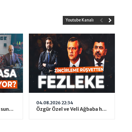
Youtube Kanalı
04.08.2026 22:34
Çerçeve yasa TBMM'ye sunuldu! Yasa kimleri kapsayacak? Af söz konusu mu? | Cüneyd Altıparmak
Özgür Özel ve Veli Ağbaba hakkında "zincirleme şekilde rüşvet almak" iddiasıyla fezleke hazırlandı!