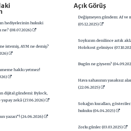
daki
Açık Görüş
m
Değişmeyen gündem: Af ve m
n hediyelerinin hukuki
(05.12.2025)
ğı ne? (08.07.2026)
Soykırım denilince artık akl
ne istemiş, AYM ne demiş?
Holokost gelmiyor (07.10.20
2026)
Bugün ne giysem? (04.09.20
nmeme hakkı yetmez!
2026)
Hava sahasının yasaksız alan
(22.06.2025)
 dijital gündemi: Bylock,
 yapay zekâ (27.06.2026)
Sokağın kuralları, gösteriler
hukuku (04.04.2025)
n yazarı”! (24.06.2026)
Zorlu günler (03.03.2025)