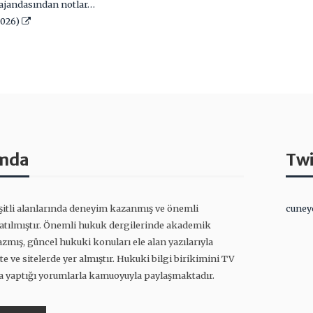
ajandasından notlar…
2026)
mda
Twi
itli alanlarında deneyim kazanmış ve önemli
cuney
katılmıştır. Önemli hukuk dergilerinde akademik
zmış, güncel hukuki konuları ele alan yazılarıyla
e ve sitelerde yer almıştır. Hukuki bilgi birikimini TV
a yaptığı yorumlarla kamuoyuyla paylaşmaktadır.