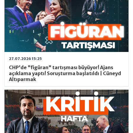
27.07.2026 15:25
CHP'de "figüran" tartışması büyüyor! Ajans
açıklama yaptı! Soruşturma başlatıldı | Cüneyd
Altıparmak