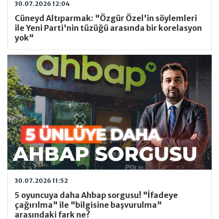
30.07.2026 12:04
Cüneyd Altıparmak: "Özgür Özel'in söylemleri
ile Yeni Parti'nin tüzüğü arasında bir korelasyon
yok"
30.07.2026 11:52
5 oyuncuya daha Ahbap sorgusu! "İfadeye
çağırılma" ile "bilgisine başvurulma"
arasındaki fark ne?