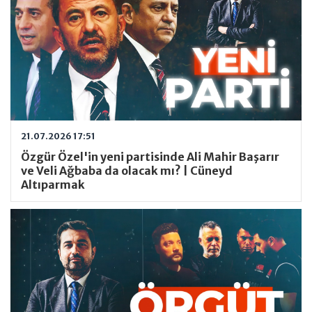
21.07.2026 17:51
Özgür Özel'in yeni partisinde Ali Mahir Başarır
ve Veli Ağbaba da olacak mı? | Cüneyd
Altıparmak