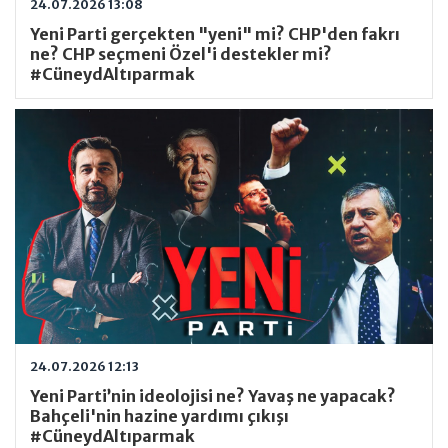
24.07.2026 13:08
Yeni Parti gerçekten "yeni" mi? CHP'den fakrı
ne? CHP seçmeni Özel'i destekler mi?
#CüneydAltıparmak
24.07.2026 12:13
Yeni Parti’nin ideolojisi ne? Yavaş ne yapacak?
Bahçeli'nin hazine yardımı çıkışı
#CüneydAltıparmak