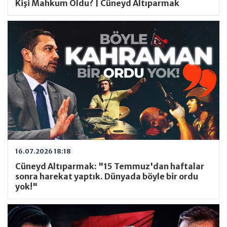
Kişi Mahkum Oldu? | Cüneyd Altıparmak
16.07.2026 18:18
Cüneyd Altıparmak: "15 Temmuz'dan haftalar
sonra harekat yaptık. Dünyada böyle bir ordu
yok!"